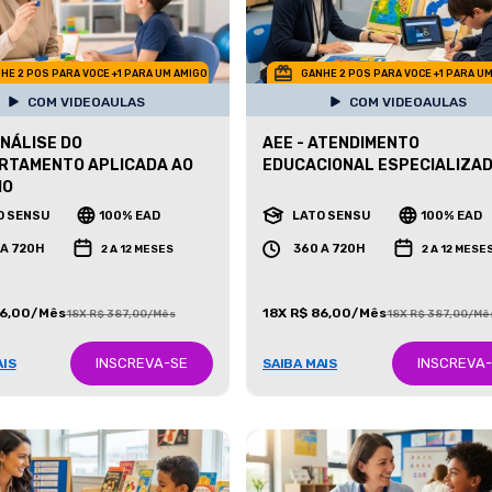
HE 2 POS PARA VOCE +1 PARA UM AMIGO
GANHE 2 POS PARA VOCE +1 PARA U
COM VIDEOAULAS
COM VIDEOAULAS
ANÁLISE DO
AEE - ATENDIMENTO
RTAMENTO APLICADA AO
EDUCACIONAL ESPECIALIZA
MO
O SENSU
100% EAD
LATO SENSU
100% EAD
 A 720H
360 A 720H
2 A 12 MESES
2 A 12 MESE
86,00/Mês
18X R$ 86,00/Mês
18X R$ 387,00/Mês
18X R$ 387,00/Mê
INSCREVA-SE
INSCREVA
AIS
SAIBA MAIS