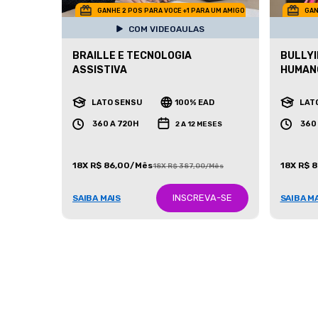
GANHE 2 POS PARA VOCE +1 PARA UM AMIGO
GAN
COM VIDEOAULAS
BRAILLE E TECNOLOGIA
BULLYI
ASSISTIVA
HUMAN
LATO SENSU
100% EAD
LAT
360 A 720H
360
2 A 12 MESES
18X R$ 86,00/Mês
18X R$ 
18X R$ 387,00/Mês
INSCREVA-SE
SAIBA MAIS
SAIBA M