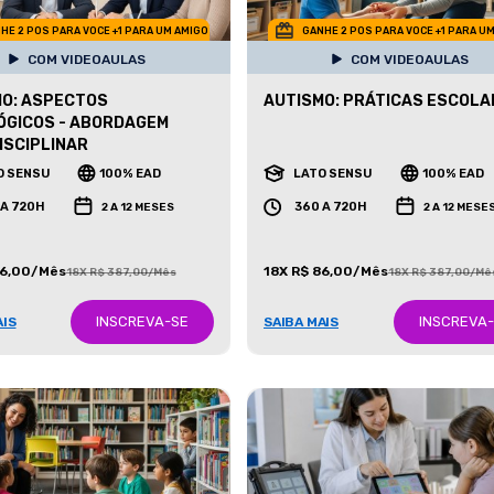
HE 2 POS PARA VOCE +1 PARA UM AMIGO
GANHE 2 POS PARA VOCE +1 PARA U
COM VIDEOAULAS
COM VIDEOAULAS
O: ASPECTOS
AUTISMO: PRÁTICAS ESCOLA
ÓGICOS - ABORDAGEM
ISCIPLINAR
O SENSU
100% EAD
LATO SENSU
100% EAD
 A 720H
360 A 720H
2 A 12 MESES
2 A 12 MESE
86,00/Mês
18X R$ 86,00/Mês
18X R$ 387,00/Mês
18X R$ 387,00/Mê
INSCREVA-SE
INSCREVA
AIS
SAIBA MAIS