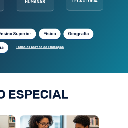
TECNOLOGIA
HUMANAS
Ensino Superior
Física
Geografia
ia
Todos os Cursos de Educação
 ESPECIAL