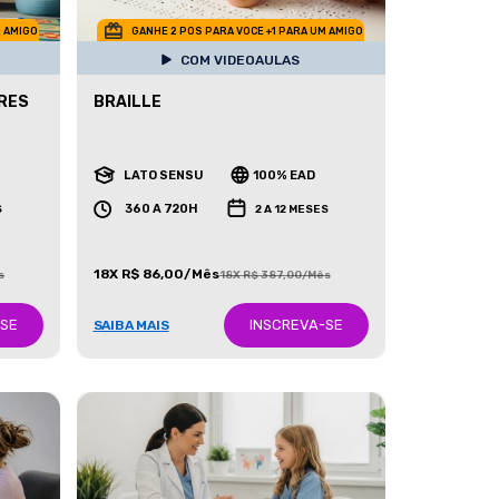
M AMIGO
GANHE 2 POS PARA VOCE +1 PARA UM AMIGO
COM VIDEOAULAS
RES
BRAILLE
LATO SENSU
100% EAD
360 A 720H
S
2 A 12 MESES
18X R$ 86,00/Mês
s
18X R$ 387,00/Mês
-SE
INSCREVA-SE
SAIBA MAIS