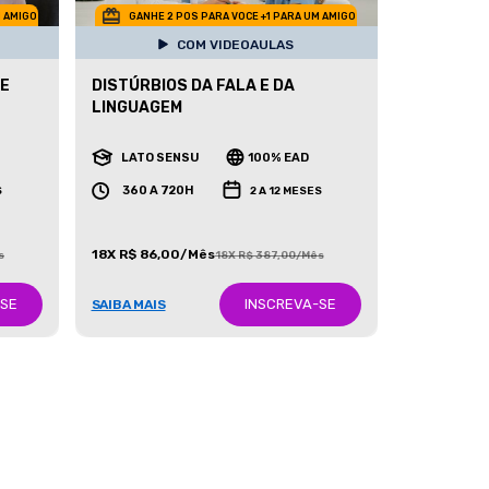
M AMIGO
GANHE 2 POS PARA VOCE +1 PARA UM AMIGO
COM VIDEOAULAS
 E
DISTÚRBIOS DA FALA E DA
LINGUAGEM
LATO SENSU
100% EAD
360 A 720H
S
2 A 12 MESES
18X R$ 86,00/Mês
s
18X R$ 387,00/Mês
-SE
INSCREVA-SE
SAIBA MAIS