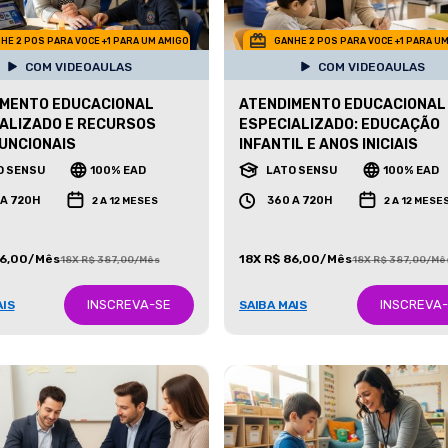
HE 2 POS PARA VOCE +1 PARA UM AMIGO
GANHE 2 POS PARA VOCE +1 PARA U
COM VIDEOAULAS
COM VIDEOAULAS
IMENTO EDUCACIONAL
ATENDIMENTO EDUCACIONAL
ALIZADO E RECURSOS
ESPECIALIZADO: EDUCAÇÃO
UNCIONAIS
INFANTIL E ANOS INICIAIS
O SENSU
100% EAD
LATO SENSU
100% EAD
 A 720H
360 A 720H
2 A 12 MESES
2 A 12 MESE
86,00/Mês
18X R$ 86,00/Mês
18X R$ 387,00/Mês
18X R$ 387,00/Mê
INSCREVA-SE
INSCREVA
AIS
SAIBA MAIS