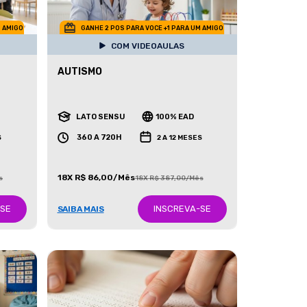
M AMIGO
GANHE 2 POS PARA VOCE +1 PARA UM AMIGO
COM VIDEOAULAS
AUTISMO
LATO SENSU
100% EAD
360 A 720H
S
2 A 12 MESES
18X R$ 86,00/Mês
s
18X R$ 387,00/Mês
-SE
INSCREVA-SE
SAIBA MAIS