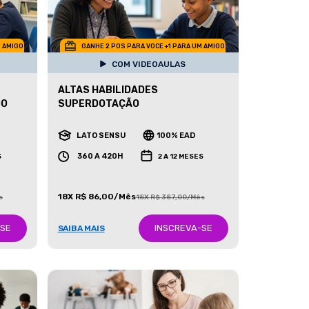
M AMIGO
GANHE 2 POS PARA VOCE +1 PARA UM AMIGO
COM VIDEOAULAS
ALTAS HABILIDADES
DO
SUPERDOTAÇÃO
LATO SENSU
100% EAD
360 A 420H
S
2 A 12 MESES
18X R$ 86,00/Mês
s
18X R$ 387,00/Mês
-SE
INSCREVA-SE
SAIBA MAIS