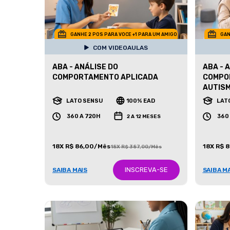
GANHE 2 POS PARA VOCE +1 PARA UM AMIGO
GAN
COM VIDEOAULAS
ABA - ANÁLISE DO
ABA - 
COMPORTAMENTO APLICADA
COMPO
AUTIS
LATO SENSU
100% EAD
LAT
360 A 720H
360
2 A 12 MESES
18X R$ 86,00/Mês
18X R$ 
18X R$ 387,00/Mês
INSCREVA-SE
SAIBA MAIS
SAIBA M