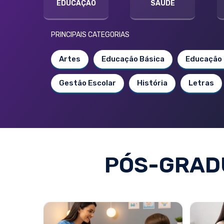
EDUCAÇÃO
SAÚDE
PRINCIPAIS CATEGORIAS
Artes
Educação Básica
Educação 
Gestão Escolar
História
Letras
PÓS-GRAD