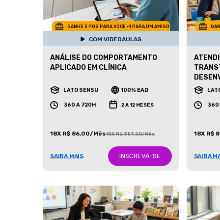
GANHE 2 POS PARA VOCE +1 PARA UM AMIGO
GAN
COM VIDEOAULAS
ANÁLISE DO COMPORTAMENTO
ATENDI
APLICADO EM CLÍNICA
TRANS
DESEN
LATO SENSU
100% EAD
LAT
360 A 720H
360
2 A 12 MESES
18X R$ 86,00/Mês
18X R$ 
18X R$ 387,00/Mês
INSCREVA-SE
SAIBA MAIS
SAIBA M