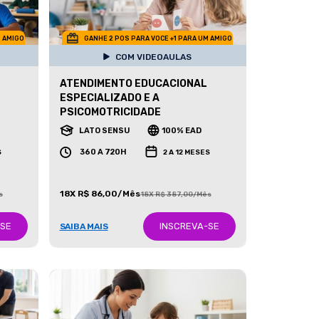
M AMIGO
GANHE 2 POS PARA VOCE +1 PARA UM AMIGO
COM VIDEOAULAS
ATENDIMENTO EDUCACIONAL
ESPECIALIZADO E A
PSICOMOTRICIDADE
LATO SENSU
100% EAD
360 A 720H
S
2 A 12 MESES
18X R$ 86,00/Mês
s
18X R$ 387,00/Mês
-SE
INSCREVA-SE
SAIBA MAIS