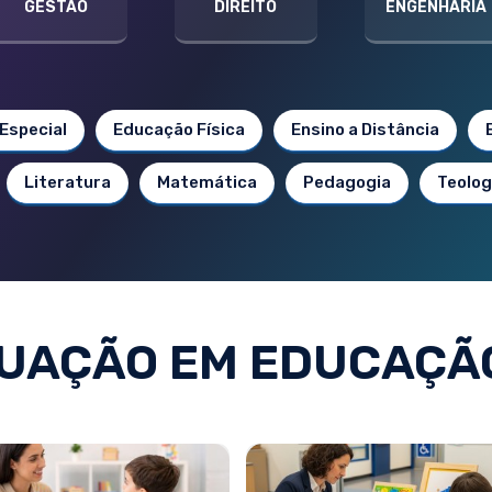
GESTÃO
DIREITO
ENGENHARIA
Especial
Educação Física
Ensino a Distância
Literatura
Matemática
Pedagogia
Teolog
UAÇÃO EM EDUCAÇÃO