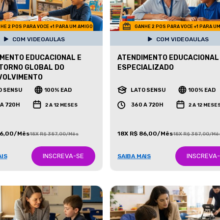
HE 2 POS PARA VOCE +1 PARA UM AMIGO
GANHE 2 POS PARA VOCE +1 PARA U
COM VIDEOAULAS
COM VIDEOAULAS
MENTO EDUCACIONAL E
ATENDIMENTO EDUCACIONAL
TORNO GLOBAL DO
ESPECIALIZADO
VOLVIMENTO
O SENSU
100% EAD
LATO SENSU
100% EAD
 A 720H
360 A 720H
2 A 12 MESES
2 A 12 MESE
86,00/Mês
18X R$ 86,00/Mês
18X R$ 387,00/Mês
18X R$ 387,00/Mê
INSCREVA-SE
INSCREVA
AIS
SAIBA MAIS