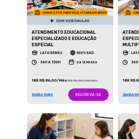
GANHE 2 POS PARA VOCE +1 PARA UM AMIGO
GAN
COM VIDEOAULAS
ATENDIMENTO EDUCACIONAL
ATEND
ESPECIALIZADO E EDUCAÇÃO
ESPECI
ESPECIAL
MULTIF
LATO SENSU
100% EAD
LAT
360 A 720H
360
2 A 12 MESES
18X R$ 86,00/Mês
18X R$ 
18X R$ 387,00/Mês
INSCREVA-SE
SAIBA MAIS
SAIBA M