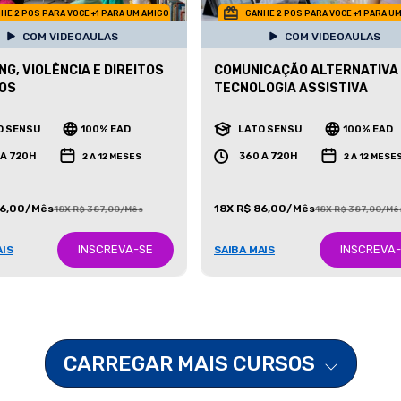
HE 2 POS PARA VOCE +1 PARA UM AMIGO
GANHE 2 POS PARA VOCE +1 PARA U
COM VIDEOAULAS
COM VIDEOAULAS
NG, VIOLÊNCIA E DIREITOS
COMUNICAÇÃO ALTERNATIVA
OS
TECNOLOGIA ASSISTIVA
O SENSU
100% EAD
LATO SENSU
100% EAD
 A 720H
360 A 720H
2 A 12 MESES
2 A 12 MESE
86,00/Mês
18X R$ 86,00/Mês
18X R$ 387,00/Mês
18X R$ 387,00/Mê
INSCREVA-SE
INSCREVA
AIS
SAIBA MAIS
CARREGAR MAIS CURSOS