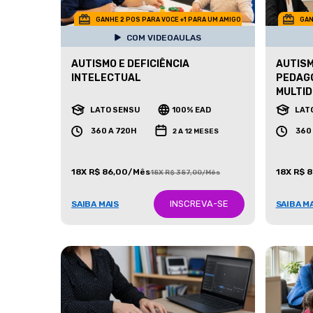
GANHE 2 POS PARA VOCE +1 PARA UM AMIGO
GAN
COM VIDEOAULAS
AUTISMO E DEFICIÊNCIA
AUTISM
INTELECTUAL
PEDAG
MULTID
LATO SENSU
100% EAD
LAT
360 A 720H
360
2 A 12 MESES
18X R$ 86,00/Mês
18X R$ 
18X R$ 387,00/Mês
INSCREVA-SE
SAIBA MAIS
SAIBA M