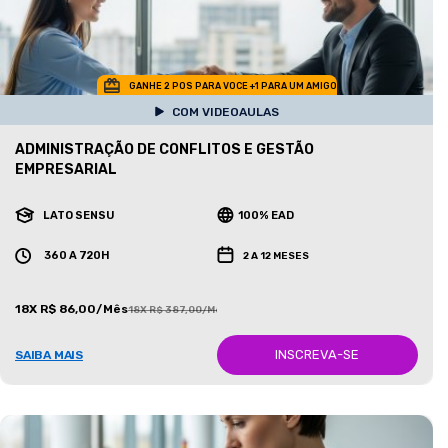
GANHE 2 POS PARA VOCE +1 PARA UM AMIGO
COM VIDEOAULAS
ADMINISTRAÇÃO DE CONFLITOS E GESTÃO
EMPRESARIAL
LATO SENSU
100% EAD
360 A 720H
2 A 12 MESES
18X R$ 86,00/Mês
18X R$ 387,00/Mês
INSCREVA-SE
SAIBA MAIS