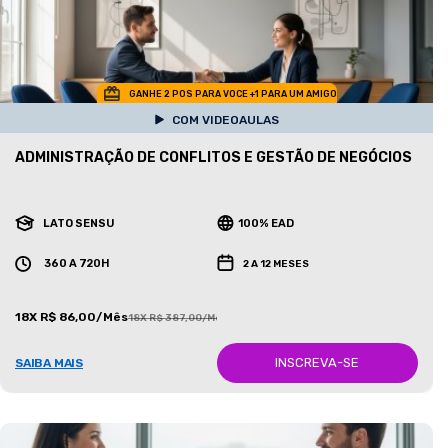
GANHE 2 POS PARA VOCE +1 PARA UM AMIGO
COM VIDEOAULAS
ADMINISTRAÇÃO DE CONFLITOS E GESTÃO DE NEGÓCIOS
LATO SENSU
100% EAD
360 A 720H
2 A 12 MESES
18X R$ 86,00/Mês
18X R$ 387,00/Mês
INSCREVA-SE
SAIBA MAIS