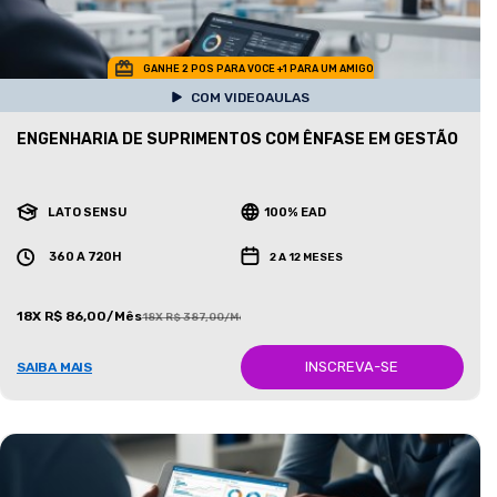
GANHE 2 POS PARA VOCE +1 PARA UM AMIGO
COM VIDEOAULAS
ENGENHARIA DE SUPRIMENTOS COM ÊNFASE EM GESTÃO
LATO SENSU
100% EAD
360 A 720H
2 A 12 MESES
18X R$ 86,00/Mês
18X R$ 387,00/Mês
INSCREVA-SE
SAIBA MAIS