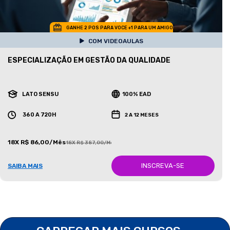
GANHE 2 POS PARA VOCE +1 PARA UM AMIGO
COM VIDEOAULAS
ESPECIALIZAÇÃO EM GESTÃO DA QUALIDADE
LATO SENSU
100% EAD
360 A 720H
2 A 12 MESES
18X R$ 86,00/Mês
18X R$ 387,00/Mês
INSCREVA-SE
SAIBA MAIS