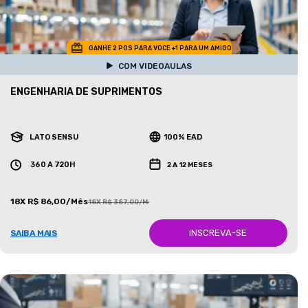
GANHE 2 POS PARA VOCE +1 PARA UM AMIGO
COM VIDEOAULAS
ENGENHARIA DE SUPRIMENTOS
LATO SENSU
100% EAD
360 A 720H
2 A 12 MESES
18X R$ 86,00/Mês
18X R$ 387,00/Mês
INSCREVA-SE
SAIBA MAIS