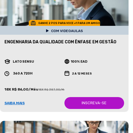
GANHE 2 POS PARA VOCE +1 PARA UM AMIGO
COM VIDEOAULAS
ENGENHARIA DA QUALIDADE COM ÊNFASE EM GESTÃO
LATO SENSU
100% EAD
360 A 720H
2 A 12 MESES
18X R$ 86,00/Mês
18X R$ 387,00/Mês
INSCREVA-SE
SAIBA MAIS