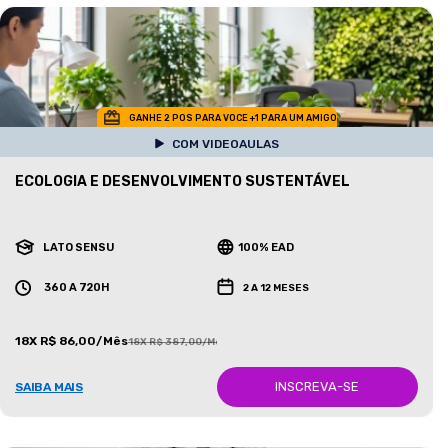
GANHE 2 POS PARA VOCE +1 PARA UM AMIGO
COM VIDEOAULAS
ECOLOGIA E DESENVOLVIMENTO SUSTENTÁVEL
LATO SENSU
100% EAD
360 A 720H
2 A 12 MESES
18X R$ 86,00/Mês
18X R$ 387,00/Mês
INSCREVA-SE
SAIBA MAIS