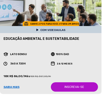
GANHE 2 POS PARA VOCE +1 PARA UM AMIGO
COM VIDEOAULAS
EDUCAÇÃO AMBIENTAL E SUSTENTABILIDADE
LATO SENSU
100% EAD
360 A 720H
2 A 12 MESES
18X R$ 86,00/Mês
18X R$ 387,00/Mês
INSCREVA-SE
SAIBA MAIS