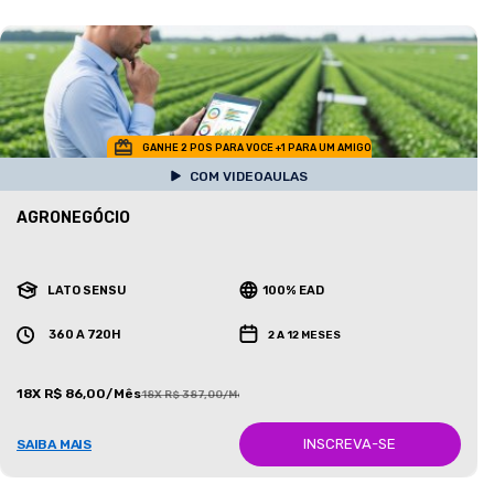
GANHE 2 POS PARA VOCE +1 PARA UM AMIGO
COM VIDEOAULAS
AGRONEGÓCIO
LATO SENSU
100% EAD
360 A 720H
2 A 12 MESES
18X R$ 86,00/Mês
18X R$ 387,00/Mês
INSCREVA-SE
SAIBA MAIS