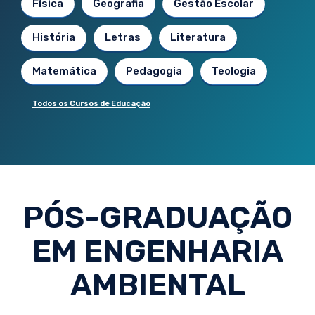
Física
Geografia
Gestão Escolar
História
Letras
Literatura
Matemática
Pedagogia
Teologia
Todos os Cursos de Educação
PÓS-GRADUAÇÃO
EM ENGENHARIA
AMBIENTAL