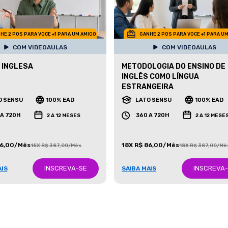
HE 2 POS PARA VOCE +1 PARA UM AMIGO
GANHE 2 POS PARA VOCE +1 PARA U
COM VIDEOAULAS
COM VIDEOAULAS
 INGLESA
METODOLOGIA DO ENSINO DE
INGLÊS COMO LÍNGUA
ESTRANGEIRA
O SENSU
100% EAD
LATO SENSU
100% EAD
 A 720H
360 A 720H
2 A 12 MESES
2 A 12 MESE
86,00/Mês
18X R$ 86,00/Mês
18X R$ 387,00/Mês
18X R$ 387,00/Mê
INSCREVA-SE
INSCREVA
AIS
SAIBA MAIS