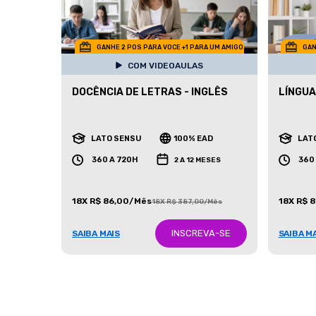
GANHE 2 POS PARA VOCE +1 PARA UM AMIGO
GAN
COM VIDEOAULAS
DOCÊNCIA DE LETRAS - INGLÊS
LÍNGUA
LATO SENSU
100% EAD
LAT
360 A 720H
360
2 A 12 MESES
18X R$ 86,00/Mês
18X R$ 
18X R$ 387,00/Mês
INSCREVA-SE
SAIBA MAIS
SAIBA M