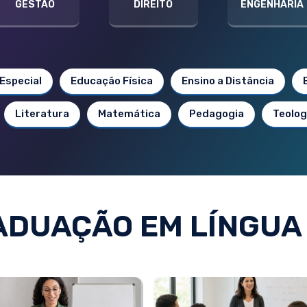
GESTÃO
DIREITO
ENGENHARIA
Especial
Educação Física
Ensino a Distância
Literatura
Matemática
Pedagogia
Teolog
DUAÇÃO EM LÍNGUA