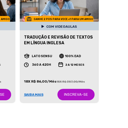
M AMIGO
GANHE 2 POS PARA VOCE +1 PARA UM AMIGO
COM VIDEOAULAS
TRADUÇÃO E REVISÃO DE TEXTOS
EM LÍNGUA INGLESA
LATO SENSU
100% EAD
360 A 420H
S
2 A 12 MESES
18X R$ 86,00/Mês
s
18X R$ 387,00/Mês
-SE
INSCREVA-SE
SAIBA MAIS