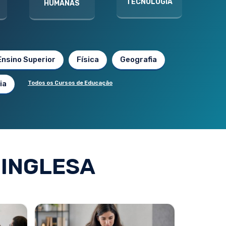
TECNOLOGIA
HUMANAS
Ensino Superior
Física
Geografia
ia
Todos os Cursos de Educação
 INGLESA