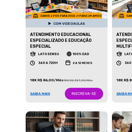
GANHE 2 POS PARA VOCE +1 PARA UM AMIGO
GAN
COM VIDEOAULAS
ATENDIMENTO EDUCACIONAL
ATEND
ESPECIALIZADO E EDUCAÇÃO
ESPECI
ESPECIAL
MULTIF
LATO SENSU
100% EAD
LAT
360 A 720H
360
2 A 12 MESES
18X R$ 86,00/Mês
18X R$ 
18X R$ 387,00/Mês
INSCREVA-SE
SAIBA MAIS
SAIBA M