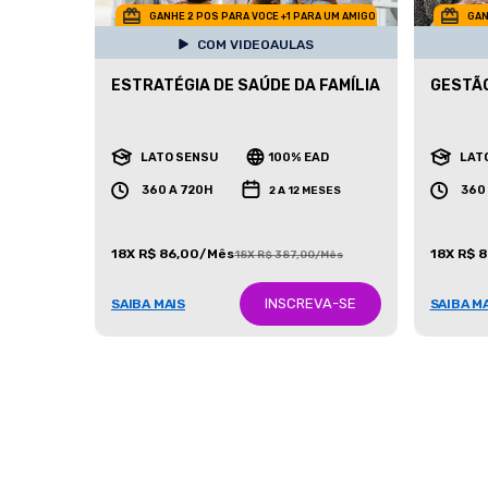
GANHE 2 POS PARA VOCE +1 PARA UM AMIGO
GAN
COM VIDEOAULAS
ESTRATÉGIA DE SAÚDE DA FAMÍLIA
GESTÃO
LATO SENSU
100% EAD
LAT
360 A 720H
360
2 A 12 MESES
18X R$ 86,00/Mês
18X R$ 
18X R$ 387,00/Mês
INSCREVA-SE
SAIBA MAIS
SAIBA M