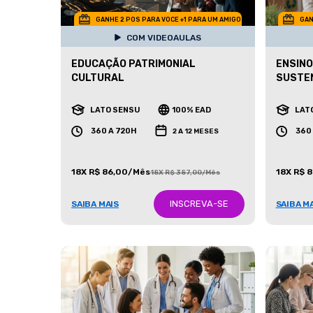
GANHE 2 POS PARA VOCE +1 PARA UM AMIGO
GAN
COM VIDEOAULAS
EDUCAÇÃO PATRIMONIAL
ENSINO
CULTURAL
SUSTE
LATO SENSU
100% EAD
LAT
360 A 720H
360
2 A 12 MESES
18X R$ 86,00/Mês
18X R$ 
18X R$ 387,00/Mês
INSCREVA-SE
SAIBA MAIS
SAIBA M