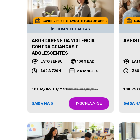
GANHE 2 POS PARA VOCE +1 PARA UM AMIGO
GAN
COM VIDEOAULAS
ABORDAGENS DA VIOLÊNCIA
ASSIST
CONTRA CRIANÇAS E
ADOLESCENTES
LATO SENSU
100% EAD
LAT
360 A 720H
360
2 A 12 MESES
18X R$ 86,00/Mês
18X R$ 
18X R$ 387,00/Mês
INSCREVA-SE
SAIBA MAIS
SAIBA M