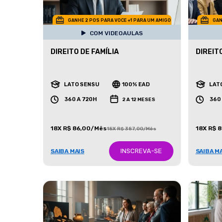
GANHE 2 POS PARA VOCE +1 PARA UM AMIGO
GAN
COM VIDEOAULAS
DIREITO DE FAMÍLIA
DIREIT
LATO SENSU
100% EAD
LAT
360 A 720H
360
2 A 12 MESES
18X R$ 86,00/Mês
18X R$ 
18X R$ 387,00/Mês
INSCREVA-SE
SAIBA MAIS
SAIBA M