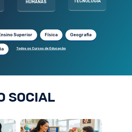
TECNOLOGIA
HUMANAS
Ensino Superior
Física
Geografia
ia
Todos os Cursos de Educação
O SOCIAL