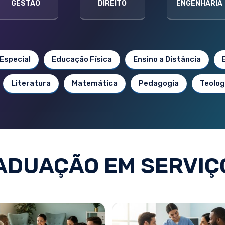
GESTÃO
DIREITO
ENGENHARIA
Especial
Educação Física
Ensino a Distância
Literatura
Matemática
Pedagogia
Teolog
DUAÇÃO EM SERVIÇ