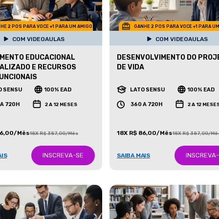
HE 2 POS PARA VOCE +1 PARA UM AMIGO
GANHE 2 POS PARA VOCE +1 PARA U
COM VIDEOAULAS
COM VIDEOAULAS
IMENTO EDUCACIONAL
DESENVOLVIMENTO DO PROJ
ALIZADO E RECURSOS
DE VIDA
UNCIONAIS
O SENSU
100% EAD
LATO SENSU
100% EAD
 A 720H
360 A 720H
2 A 12 MESES
2 A 12 MESE
86,00/Mês
18X R$ 86,00/Mês
18X R$ 387,00/Mês
18X R$ 387,00/Mê
INSCREVA-SE
INSCREVA
AIS
SAIBA MAIS