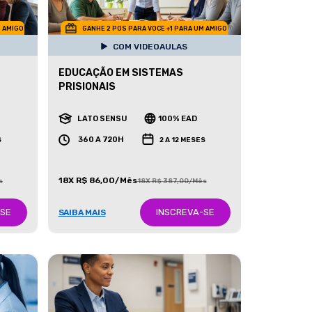
M AMIGO
GANHE 2 POS PARA VOCE +1 PARA UM AMIGO
COM VIDEOAULAS
EDUCAÇÃO EM SISTEMAS
PRISIONAIS
LATO SENSU
100% EAD
360 A 720H
S
2 A 12 MESES
18X R$ 86,00/Mês
s
18X R$ 387,00/Mês
-SE
INSCREVA-SE
SAIBA MAIS