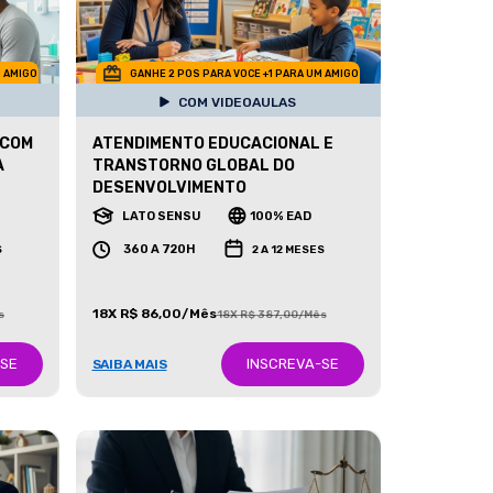
M AMIGO
GANHE 2 POS PARA VOCE +1 PARA UM AMIGO
COM VIDEOAULAS
 COM
ATENDIMENTO EDUCACIONAL E
A
TRANSTORNO GLOBAL DO
DESENVOLVIMENTO
LATO SENSU
100% EAD
360 A 720H
S
2 A 12 MESES
18X R$ 86,00/Mês
s
18X R$ 387,00/Mês
-SE
INSCREVA-SE
SAIBA MAIS