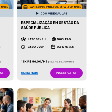
M AMIGO
GANHE 2 POS PARA VOCE +1 PARA UM AMIGO
COM VIDEOAULAS
ESPECIALIZAÇÃO EM GESTÃO DA
SAÚDE PÚBLICA
LATO SENSU
100% EAD
360 A 720H
S
2 A 12 MESES
18X R$ 86,00/Mês
s
18X R$ 387,00/Mês
-SE
INSCREVA-SE
SAIBA MAIS