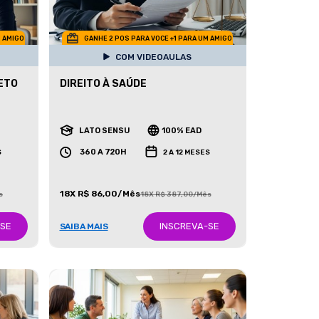
M AMIGO
GANHE 2 POS PARA VOCE +1 PARA UM AMIGO
COM VIDEOAULAS
ETO
DIREITO À SAÚDE
LATO SENSU
100% EAD
360 A 720H
S
2 A 12 MESES
18X R$ 86,00/Mês
s
18X R$ 387,00/Mês
-SE
INSCREVA-SE
SAIBA MAIS