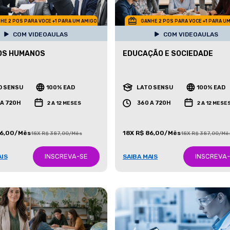
HE 2 POS PARA VOCE +1 PARA UM AMIGO
GANHE 2 POS PARA VOCE +1 PARA U
COM VIDEOAULAS
COM VIDEOAULAS
OS HUMANOS
EDUCAÇÃO E SOCIEDADE
O SENSU
100% EAD
LATO SENSU
100% EAD
 A 720H
360 A 720H
2 A 12 MESES
2 A 12 MESE
86,00/Mês
18X R$ 86,00/Mês
18X R$ 387,00/Mês
18X R$ 387,00/Mê
INSCREVA-SE
INSCREVA
AIS
SAIBA MAIS