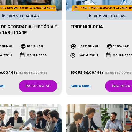
HE 2 POS PARA VOCE +1 PARA UM AMIGO
GANHE 2 POS PARA VOCE +1 PARA U
COM VIDEOAULAS
COM VIDEOAULAS
 DE GEOGRAFIA, HISTÓRIA E
EPIDEMIOLOGIA
NTABILIDADE
O SENSU
100% EAD
LATO SENSU
100% EAD
 A 720H
360 A 720H
2 A 12 MESES
2 A 12 MESE
86,00/Mês
18X R$ 86,00/Mês
18X R$ 387,00/Mês
18X R$ 387,00/Mê
INSCREVA-SE
INSCREVA
AIS
SAIBA MAIS