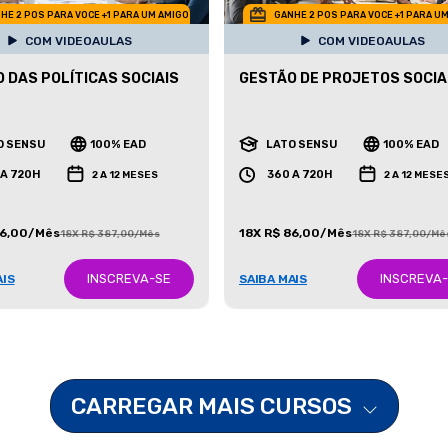
HE 2 POS PARA VOCE +1 PARA UM AMIGO
GANHE 2 POS PARA VOCE +1 PARA U
COM VIDEOAULAS
COM VIDEOAULAS
 DAS POLÍTICAS SOCIAIS
GESTÃO DE PROJETOS SOCIA
O SENSU
100% EAD
LATO SENSU
100% EAD
 A 720H
360 A 720H
2 A 12 MESES
2 A 12 MESE
86,00/Mês
18X R$ 86,00/Mês
18X R$ 387,00/Mês
18X R$ 387,00/Mê
INSCREVA-SE
INSCREVA
AIS
SAIBA MAIS
CARREGAR MAIS CURSOS