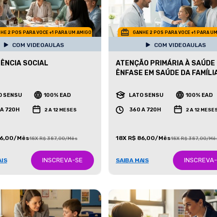
HE 2 POS PARA VOCE +1 PARA UM AMIGO
GANHE 2 POS PARA VOCE +1 PARA U
COM VIDEOAULAS
COM VIDEOAULAS
ÊNCIA SOCIAL
ATENÇÃO PRIMÁRIA À SAÚDE
ÊNFASE EM SAÚDE DA FAMÍLI
O SENSU
100% EAD
LATO SENSU
100% EAD
 A 720H
360 A 720H
2 A 12 MESES
2 A 12 MESE
86,00/Mês
18X R$ 86,00/Mês
18X R$ 387,00/Mês
18X R$ 387,00/Mê
INSCREVA-SE
INSCREVA
AIS
SAIBA MAIS