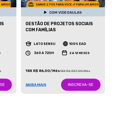
M AMIGO
GANHE 2 POS PARA VOCE +1 PARA UM AMIGO
COM VIDEOAULAS
IS
GESTÃO DE PROJETOS SOCIAIS
COM FAMÍLIAS
LATO SENSU
100% EAD
360 A 720H
S
2 A 12 MESES
18X R$ 86,00/Mês
s
18X R$ 387,00/Mês
-SE
INSCREVA-SE
SAIBA MAIS