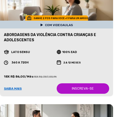
GANHE 2 POS PARA VOCE +1 PARA UM AMIGO
COM VIDEOAULAS
ABORDAGENS DA VIOLÊNCIA CONTRA CRIANÇAS E
ADOLESCENTES
LATO SENSU
100% EAD
360 A 720H
2 A 12 MESES
18X R$ 86,00/Mês
18X R$ 387,00/Mês
INSCREVA-SE
SAIBA MAIS