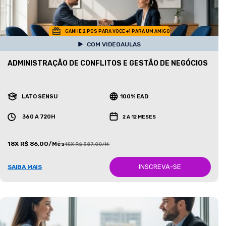
GANHE 2 POS PARA VOCE +1 PARA UM AMIGO
COM VIDEOAULAS
ADMINISTRAÇÃO DE CONFLITOS E GESTÃO DE NEGÓCIOS
LATO SENSU
100% EAD
360 A 720H
2 A 12 MESES
18X R$ 86,00/Mês
18X R$ 387,00/Mês
INSCREVA-SE
SAIBA MAIS