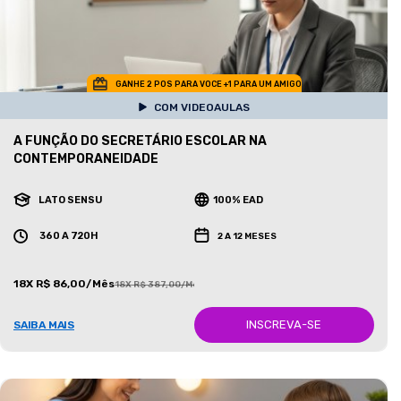
GANHE 2 POS PARA VOCE +1 PARA UM AMIGO
COM VIDEOAULAS
A FUNÇÃO DO SECRETÁRIO ESCOLAR NA
CONTEMPORANEIDADE
LATO SENSU
100% EAD
360 A 720H
2 A 12 MESES
18X R$ 86,00/Mês
18X R$ 387,00/Mês
INSCREVA-SE
SAIBA MAIS