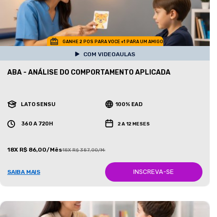
GANHE 2 POS PARA VOCE +1 PARA UM AMIGO
COM VIDEOAULAS
ABA - ANÁLISE DO COMPORTAMENTO APLICADA
LATO SENSU
100% EAD
360 A 720H
2 A 12 MESES
18X R$ 86,00/Mês
18X R$ 387,00/Mês
INSCREVA-SE
SAIBA MAIS