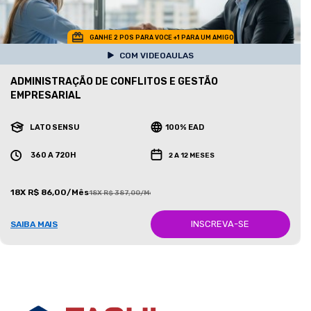
GANHE 2 POS PARA VOCE +1 PARA UM AMIGO
COM VIDEOAULAS
ADMINISTRAÇÃO DE CONFLITOS E GESTÃO
EMPRESARIAL
LATO SENSU
100% EAD
360 A 720H
2 A 12 MESES
18X R$ 86,00/Mês
18X R$ 387,00/Mês
INSCREVA-SE
SAIBA MAIS