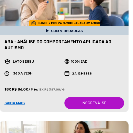
GANHE 2 POS PARA VOCE +1 PARA UM AMIGO
COM VIDEOAULAS
ABA - ANÁLISE DO COMPORTAMENTO APLICADA AO
AUTISMO
LATO SENSU
100% EAD
360 A 720H
2 A 12 MESES
18X R$ 86,00/Mês
18X R$ 387,00/Mês
INSCREVA-SE
SAIBA MAIS